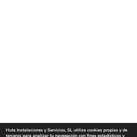
Servicios de limpieza en Valencia
Noticias
Por
huta
octubre 11, 2016
Servicios de limpieza en Valencia. Huta Instalaciones
y Servicios pone a su disposición los mejores
servicios de limpieza en Valencia que se le puedan
presentar. Si necesita una empresa que realice
todo tipo de servicios de limpieza en Valencia, en
Huta Instalaciones y Servicios, SL utiliza cookies propias y de
terceros para analizar tu navegación con fines estadísticos y
Huta Instalaciones y Servicios encontrará la mejor