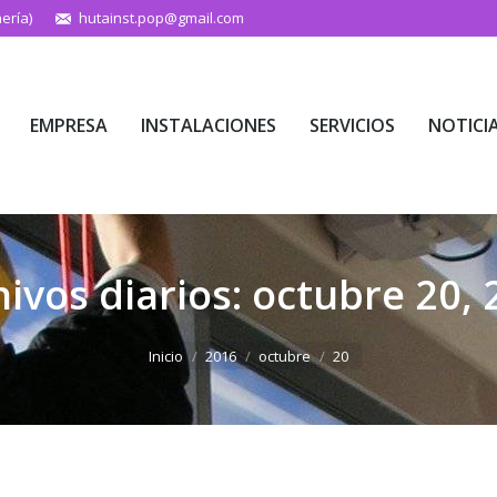
ería)
hutainst.pop@gmail.com
EMPRESA
INSTALACIONES
SERVICIOS
NOTICI
EMPRESA
INSTALACIONES
SERVICIOS
NOTICI
ivos diarios:
octubre 20, 
Estás aquí:
Inicio
2016
octubre
20