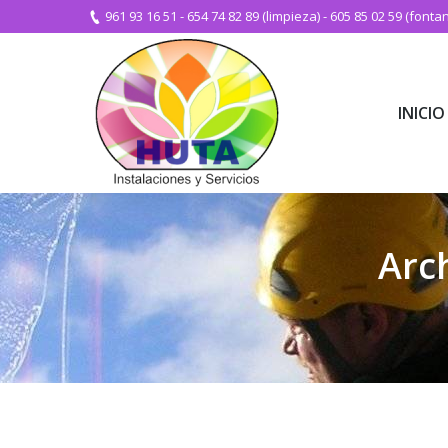
961 93 16 51
-
654 74 82 89 (limpieza)
-
605 85 02 59 (fontan
INICIO
INICIO
Arch