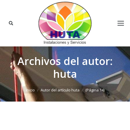
Buscar:
Archivos del autor:
huta
Estás aquí:
Inicio
Autor del artículo huta
(Página 14)