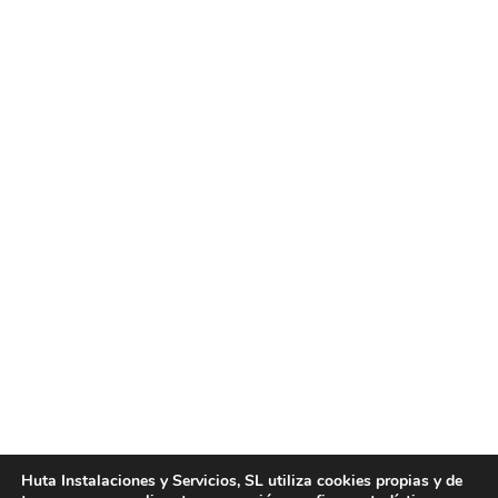
Limpieza domiciliaria en Valencia
Noticias
Por
huta
marzo 24, 2026
El confort de un hogar impecable: limpieza
domiciliaria en valencia Mantener un entorno limpio
y organizado es fundamental para garantizar la
salud y el bienestar de quienes más queremos,
pero el ritmo de vida actual a menudo nos resta el
tiempo necesario para las tareas del hogar. Si tú te
encuentras en la búsqueda de…
Huta Instalaciones y Servicios, SL utiliza cookies propias y de