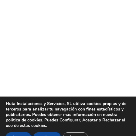
Presupuesto de limpieza Valencia
Noticias
Por
huta
marzo 15, 2016
Presupuesto de limpieza Valencia. Si busca una
empresa que le brinde el mejor presupuesto de
limpieza Valencia, contacte con Huta Instalaciones y
Servicios. En Huta Instalaciones y Servicio le
podemos brindar un presupuesto de limpieza
Valencia profesional y a precios muy asequibles y
competitivos, ofreciendo ante todo un gran abanico
de servicios de limpieza, llevados…
Huta Instalaciones y Servicios, SL utiliza cookies propias y de
terceros para analizar tu navegación con fines estadísticos y
publicitarios. Puedes obtener más información en nuestra
1
…
25
26
27
28
29
…
política de cookies
. Puedes Configurar, Aceptar o Rechazar el
34
uso de estas cookies.