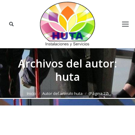
Buscar:
Archivos del autor:
huta
Estás aquí:
Inicio
Autor del artículo huta
(Página 27)