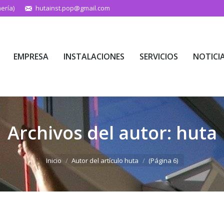
ería)
hutainst.pop@gmail.com
EMPRESA
INSTALACIONES
SERVICIOS
NOTICI
EMPRESA
INSTALACIONES
SERVICIOS
NOTICI
Archivos del autor:
huta
Estás aquí:
Inicio
Autor del artículo huta
(Página 6)