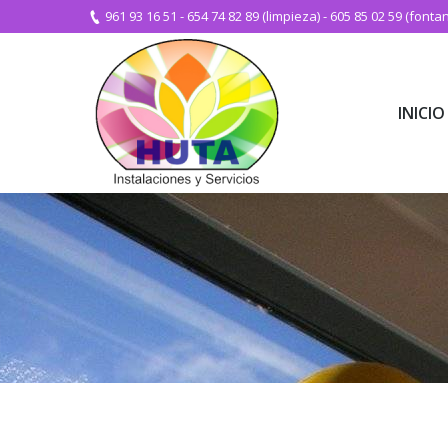
961 93 16 51
-
654 74 82 89 (limpieza)
-
605 85 02 59 (fontan
INICIO
INICIO