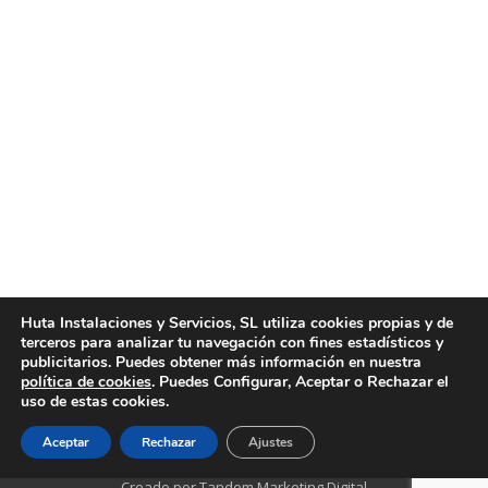
en Valencia
Noticias
Por
huta
agosto 12, 2025
Servicios especializados para un entorno impecable:
profesionales en limpieza de parkings en Valencia
Cuando se trata de mantener en perfectas
condiciones los espacios de estacionamiento,
contar con profesionales en limpieza de parkings en
Valencia marca la diferencia. La acumulación de
residuos, manchas de aceite y polvo puede
deteriorar la imagen de cualquier comunidad,
empresa o…
Huta Instalaciones y Servicios, SL utiliza cookies propias y de
terceros para analizar tu navegación con fines estadísticos y
publicitarios. Puedes obtener más información en nuestra
política de cookies
. Puedes Configurar, Aceptar o Rechazar el
1
…
3
4
5
6
7
…
34
uso de estas cookies.
Aceptar
Rechazar
Ajustes
Creado por Tandem Marketing Digital