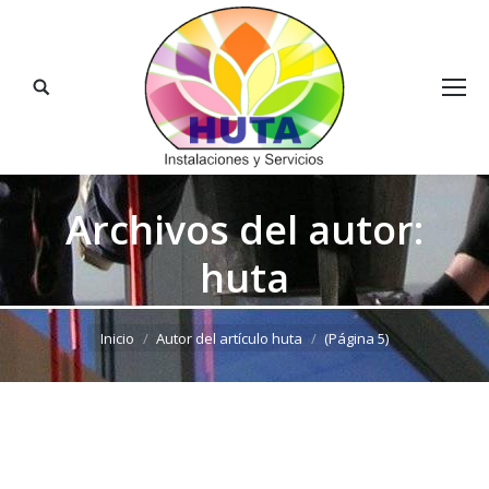
Buscar:
Archivos del autor:
huta
Estás aquí:
Inicio
Autor del artículo huta
(Página 5)